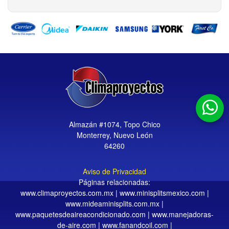
Almazán #1074, Topo Chico
Monterrey, Nuevo León
64260
Aviso de Privacidad
Páginas relacionadas:
www.climaproyectos.com.mx
|
www.minisplitsmexico.com
|
www.mideaminisplits.com.mx
|
www.paquetesdeaireacondicionado.com
|
www.manejadoras-
de-aire.com
|
www.fanandcoil.com
|